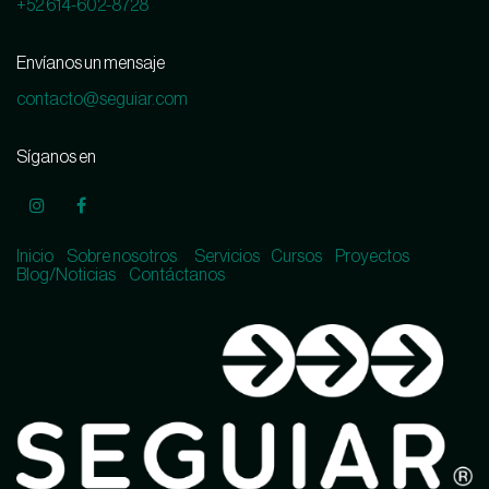
+52 614-602-8728
Envíanos un mensaje
contacto@seguiar.com
Síganos en
Inicio
Sobre nosotros
Servicios
Cursos
Proyectos
Blog/Noticias
Contáctanos