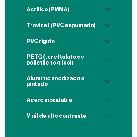
Acrílico (PMMA)
Trovicel (PVC espumado)
PVC rígido
PETG (tereftalato de
polietileno glicol)
Aluminio anodizado o
pintado
Acero inoxidable
Vinil de alto contraste