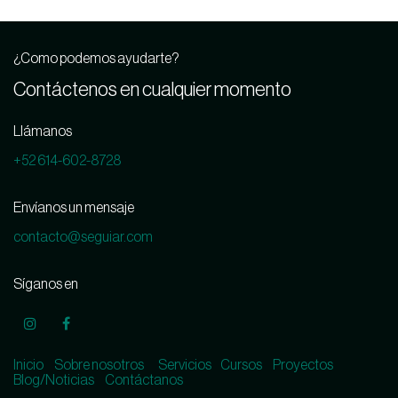
¿Como podemos ayudarte?
Contáctenos en cualquier momento
Llámanos
+52 614-602-8728
Envíanos un mensaje
contacto@seguiar.com
Síganos en
Inicio
Sobre nosotros
Servicios
Cursos
Proyectos
Blog/Noticias
Contáctanos