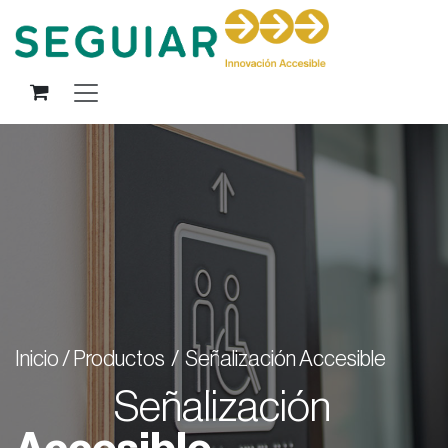
Ir al contenido
Inicio / Productos / Señalización Accesible
Señalización