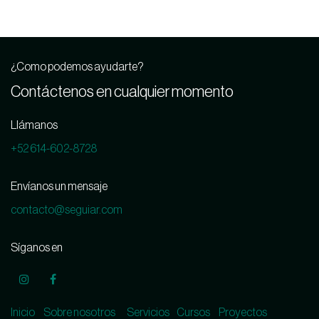
¿Como podemos ayudarte?
Contáctenos en cualquier momento
Llámanos
+52 614-602-8728
Envíanos un mensaje
contacto@seguiar.com
Síganos en
Inicio
Sobre nosotros
Servicios
Cursos
Proyectos