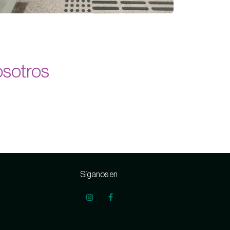
osotros
Síganos en