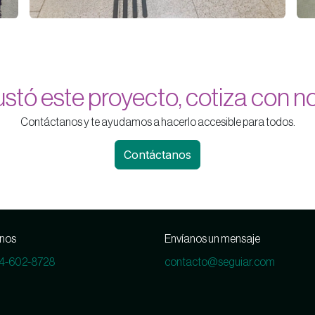
gustó este proyecto, cotiza con n
Contáctanos y te ayudamos a hacerlo accesible para todos.
Contáctanos
nos
Envíanos un mensaje
14-602-8728
contacto@seguiar.com