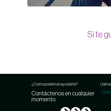
Si te 
¿Como podemos ayudarte?
Lláma
Contáctenos en cualquier
+52 6
momento