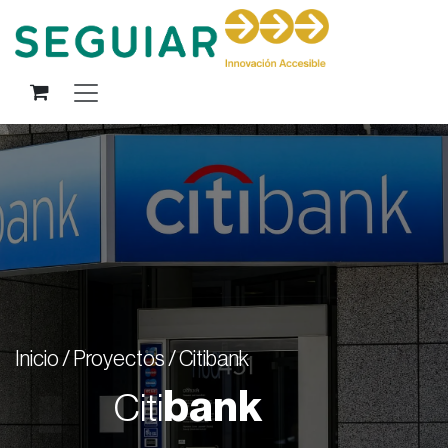
Ir al contenido
Inicio / Proyectos / Citibank
bank
Citi