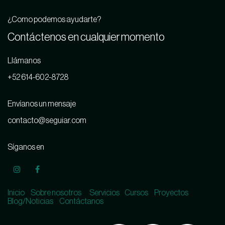
¿Como podemos ayudarte?
Contáctenos en cualquier momento
Llámanos
+52 614-602-8728
Envíanos un mensaje
contacto@seguiar.com
Síganos en
I
nicio
Sobre nosotros
Servicios
Cursos
Proyectos
Blog/Noticias
Contáctanos