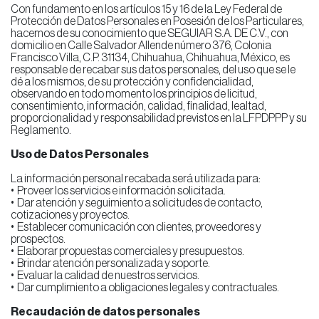
Con fundamento en los artículos 15 y 16 de la Ley Federal de
Protección de Datos Personales en Posesión de los Particulares,
hacemos de su conocimiento que SEGUIAR S.A. DE C.V., con
domicilio en Calle Salvador Allende número 376, Colonia
Francisco Villa, C.P. 31134, Chihuahua, Chihuahua, México, es
responsable de recabar sus datos personales, del uso que se le
dé a los mismos, de su protección y confidencialidad,
observando en todo momento los principios de licitud,
consentimiento, información, calidad, finalidad, lealtad,
proporcionalidad y responsabilidad previstos en la LFPDPPP y su
Reglamento.
Uso de Datos Personales
La información personal recabada será utilizada para:
•⁠ ⁠Proveer los servicios e información solicitada.
•⁠ ⁠Dar atención y seguimiento a solicitudes de contacto,
cotizaciones y proyectos.
•⁠ ⁠Establecer comunicación con clientes, proveedores y
prospectos.
•⁠ ⁠Elaborar propuestas comerciales y presupuestos.
•⁠ ⁠Brindar atención personalizada y soporte.
•⁠ ⁠Evaluar la calidad de nuestros servicios.
•⁠ ⁠Dar cumplimiento a obligaciones legales y contractuales.
Recaudación de datos personales