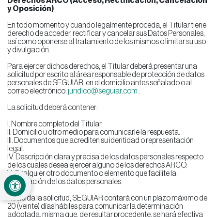
Derechos ARCO (Acceso, Rectificación, Cancelación
y Oposición)
En todo momento y cuando legalmente proceda, el Titular tiene
derecho de acceder, rectificar y cancelar sus Datos Personales,
así como oponerse al tratamiento de los mismos o limitar su uso
y divulgación.
Para ejercer dichos derechos, el Titular deberá presentar una
solicitud por escrito al área responsable de protección de datos
personales de SEGUIAR, en el domicilio antes señalado o al
correo electrónico:
juridico@seguiar.com
.
La solicitud deberá contener:
I. Nombre completo del Titular.
II. Domicilio u otro medio para comunicarle la respuesta.
III. Documentos que acrediten su identidad o representación
legal.
IV. Descripción clara y precisa de los datos personales respecto
de los cuales desea ejercer alguno de los derechos ARCO.
V. Cualquier otro documento o elemento que facilite la
localización de los datos personales.
Recibida la solicitud, SEGUIAR contará con un plazo máximo de
20 (veinte) días hábiles para comunicar la determinación
adoptada, misma que, de resultar procedente, se hará efectiva