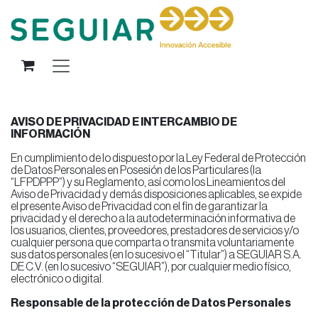
Skip to Content
AVISO DE PRIVACIDAD E INTERCAMBIO DE
INFORMACIÓN
En cumplimiento de lo dispuesto por la Ley Federal de Protección
de Datos Personales en Posesión de los Particulares (la
“LFPDPPP”) y su Reglamento, así como los Lineamientos del
Aviso de Privacidad y demás disposiciones aplicables, se expide
el presente Aviso de Privacidad con el fin de garantizar la
privacidad y el derecho a la autodeterminación informativa de
los usuarios, clientes, proveedores, prestadores de servicios y/o
cualquier persona que comparta o transmita voluntariamente
sus datos personales (en lo sucesivo el “Titular”) a SEGUIAR S.A.
DE C.V. (en lo sucesivo “SEGUIAR”), por cualquier medio físico,
electrónico o digital.
Responsable de la protección de Datos Personales