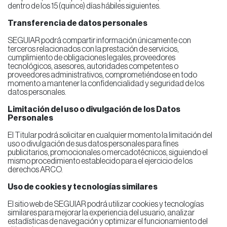
dentro de los 15 (quince) días hábiles siguientes.
Transferencia de datos personales
SEGUIAR podrá compartir información únicamente con
terceros relacionados con la prestación de servicios,
cumplimiento de obligaciones legales, proveedores
tecnológicos, asesores, autoridades competentes o
proveedores administrativos, comprometiéndose en todo
momento a mantener la confidencialidad y seguridad de los
datos personales.
Limitación del uso o divulgación de los Datos
Personales
El Titular podrá solicitar en cualquier momento la limitación del
uso o divulgación de sus datos personales para fines
publicitarios, promocionales o mercadotécnicos, siguiendo el
mismo procedimiento establecido para el ejercicio de los
derechos ARCO.
Uso de cookies y tecnologías similares
El sitio web de SEGUIAR podrá utilizar cookies y tecnologías
similares para mejorar la experiencia del usuario, analizar
estadísticas de navegación y optimizar el funcionamiento del