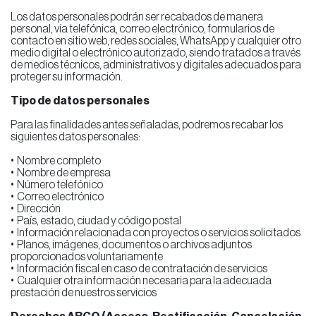
Los datos personales podrán ser recabados de manera
personal, vía telefónica, correo electrónico, formularios de
contacto en sitio web, redes sociales, WhatsApp y cualquier otro
medio digital o electrónico autorizado, siendo tratados a través
de medios técnicos, administrativos y digitales adecuados para
proteger su información.
Tipo de datos personales
Para las finalidades antes señaladas, podremos recabar los
siguientes datos personales:
•⁠ ⁠Nombre completo
•⁠ ⁠Nombre de empresa
•⁠ ⁠Número telefónico
•⁠ ⁠Correo electrónico
•⁠ ⁠Dirección
•⁠ ⁠País, estado, ciudad y código postal
•⁠ ⁠Información relacionada con proyectos o servicios solicitados
•⁠ ⁠Planos, imágenes, documentos o archivos adjuntos
proporcionados voluntariamente
•⁠ ⁠Información fiscal en caso de contratación de servicios
•⁠ ⁠Cualquier otra información necesaria para la adecuada
prestación de nuestros servicios